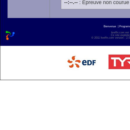
--:--.--
: Épreuve non courue
Bienvenue
|
Progra
liveffn.com est
Ce site exploite
© 2011 liveffn.com version : 2.