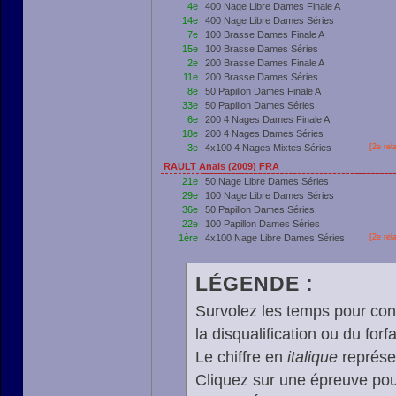
4e
400 Nage Libre Dames Finale A
14e
400 Nage Libre Dames Séries
7e
100 Brasse Dames Finale A
15e
100 Brasse Dames Séries
2e
200 Brasse Dames Finale A
11e
200 Brasse Dames Séries
8e
50 Papillon Dames Finale A
33e
50 Papillon Dames Séries
6e
200 4 Nages Dames Finale A
18e
200 4 Nages Dames Séries
3e
4x100 4 Nages Mixtes Séries
[2e rel
RAULT Anais (2009) FRA
21e
50 Nage Libre Dames Séries
29e
100 Nage Libre Dames Séries
36e
50 Papillon Dames Séries
22e
100 Papillon Dames Séries
1ère
4x100 Nage Libre Dames Séries
[2e rel
LÉGENDE :
Survolez les temps pour cons
la disqualification ou du forfa
Le chiffre en
italique
représen
Cliquez sur une épreuve pour