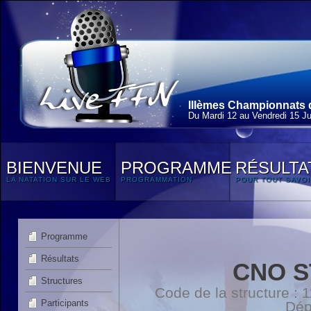
IIIèmes Championnats 
Du Mardi 12 au Vendredi 15 Jui
BIENVENUE
PROGRAMME
RÉSULTA
LA NATATION SUR LE WEB
PROGRAMMATION
POUR TOUT SAVOI
Programme
Résultats
CNO S
Structures
Code de la structure :
Participants
Dép