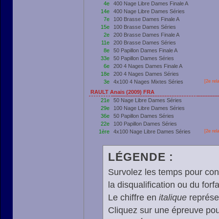
4e
400 Nage Libre Dames Finale A
14e
400 Nage Libre Dames Séries
7e
100 Brasse Dames Finale A
15e
100 Brasse Dames Séries
2e
200 Brasse Dames Finale A
11e
200 Brasse Dames Séries
8e
50 Papillon Dames Finale A
33e
50 Papillon Dames Séries
6e
200 4 Nages Dames Finale A
18e
200 4 Nages Dames Séries
3e
4x100 4 Nages Mixtes Séries
[2e rel
RAULT Anais (2009) FRA
21e
50 Nage Libre Dames Séries
29e
100 Nage Libre Dames Séries
36e
50 Papillon Dames Séries
22e
100 Papillon Dames Séries
1ère
4x100 Nage Libre Dames Séries
[2e rel
LÉGENDE :
Survolez les temps pour cons
la disqualification ou du forfa
Le chiffre en
italique
représen
Cliquez sur une épreuve pour