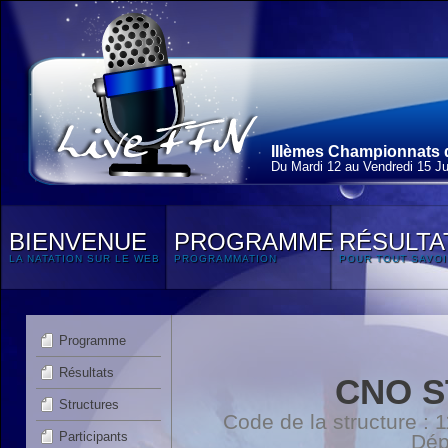
IIIèmes Championnats 
Du Mardi 12 au Vendredi 15 Jui
BIENVENUE
PROGRAMME
RÉSULTA
LA NATATION SUR LE WEB
PROGRAMMATION
POUR TOUT SAVOI
Programme
Résultats
CNO S
Structures
Code de la structure :
Participants
Dép