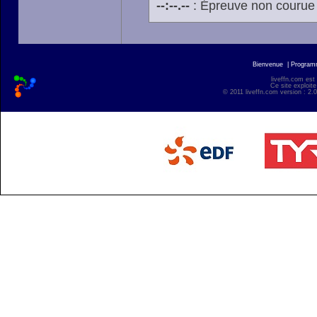
--:--.--
: Épreuve non courue
Bienvenue
|
Progra
liveffn.com est
Ce site exploite
© 2011 liveffn.com version : 2.