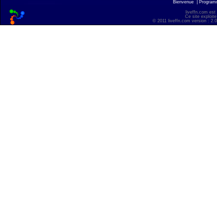
Bienvenue
|
Progra
liveffn.com est
Ce site exploite
© 2011 liveffn.com version : 2.