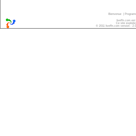
Bienvenue
|
Progra
liveffn.com est
Ce site exploite
© 2011 liveffn.com version : 2.